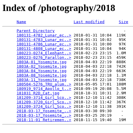
Index of /photography/2018
Name
Last modified
Size
Parent Directory
                             -   

180131-4782_Lunar_ec..>
 2018-01-31 10:04  119K  

180131-4783_Lunar_ec..>
 2018-01-31 10:02   95K  

180131-4786_Lunar_ec..>
 2018-01-31 10:00   97K  

180131-4808_Lunar_ec..>
 2018-01-31 10:04   94K  

180223-0274_Elephant..>
 2018-02-23 23:15  1.0M  

180223-0276_Farallon..>
 2018-02-23 23:15  459K  

1803A-01_Yosemite.jpg
   2018-04-03 22:19  888K  

1803A-02_Yosemite.jpg
   2018-04-03 22:18  742K  

1803A-04_Yosemite.jpg
   2018-04-03 22:19  663K  

1803A-08_Yosemite.jpg
   2018-04-03 22:18  1.1M  

1803A-11_Yosemite.jpg
   2018-04-03 22:18  738K  

180504-5276_TRU_alum..>
 2018-05-05 17:01  108M  

180919_9714_Apollo_t..>
 2018-09-19 20:08  5.5M  

181031 R2D_Cat.jpg
      2018-10-31 10:31  2.9M  

181209-3714_Girl_Sco..>
 2018-12-10 11:42  308K  

181209-3720_Girl_Sco..>
 2018-12-10 11:42  367K  

181209-3724_Girl_Sco..>
 2018-12-10 11:38  391K  

2018-03-17_Yosemite_..>
 2018-03-30 09:30    -   

2018-03-17_Yosemite_..>
 2018-03-25 20:19    -   

2018-11-01 Retiremen..>